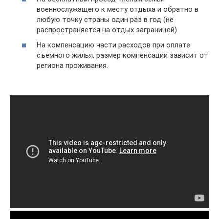
военнослужащего к месту отдыха и обратно в
любую точку страны один раз в год (не
распространяется на отдых заграницей)
На компенсацию части расходов при оплате
съемного жилья, размер компенсации зависит от
региона проживания.