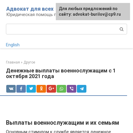
Перейти
Адвокат для всех
Для любых предложений по
к
Юридическая помощь по любому вопросу
сайту: advokat-burilov@cp9.ru
контенту
Поиск:
English
Главная
»
Другое
Денежные выплаты военнослужащим с 1
октября 2021 года
Выплаты военнослужащим и их семьям
Основным стимулом к службе является денежное