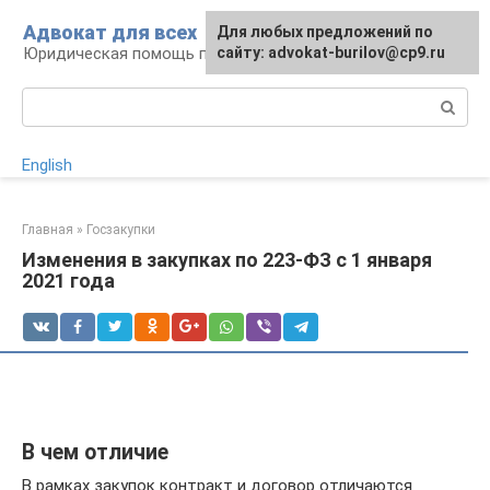
Перейти
Адвокат для всех
Для любых предложений по
к
Юридическая помощь по любому вопросу
сайту: advokat-burilov@cp9.ru
контенту
Поиск:
English
Главная
»
Госзакупки
Изменения в закупках по 223-ФЗ с 1 января
2021 года
В чем отличие
В рамках закупок контракт и договор отличаются