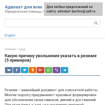
Перейти
Адвокат для всех
Для любых предложений по
к
Юридическая помощь по любому вопросу
сайту: advokat-burilov@cp9.ru
контенту
Поиск:
English
Главная
»
Труд
Какую причину увольнения указать в резюме
(5 примеров)
Резюме – важнейший документ для соискателя работы.
Многие подолгу придумывают красивые формулировки
для обозначения своих навыков, умений и достижений.
При этом пункт о том, что послужило причиной