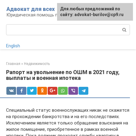
Перейти
Адвокат для всех
Для любых предложений по
к
Юридическая помощь по любому вопросу
сайту: advokat-burilov@cp9.ru
контенту
Поиск:
English
Главная
»
Недвижимость
Рапорт на увольнение по ОШМ в 2021 году,
выплаты и военная ипотека
Специальный статус военнослужащих никак не скажется
на прохождении банкротства и на его последствиях.
Исключением является только обращение взыскания на
жилое помещение, приобретенное в рамках военной
ипотеки. Пока должник проходит службу, квартиру в