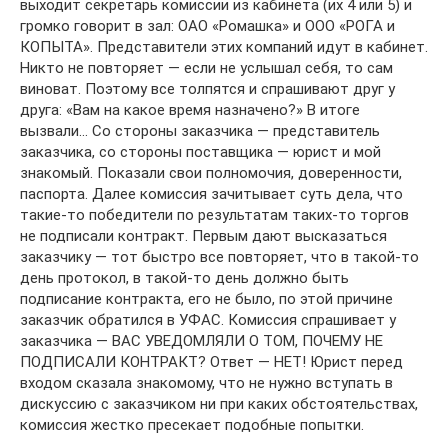
выходит секретарь комиссии из кабинета (их 4 или 5) и
громко говорит в зал: ОАО «Ромашка» и ООО «РОГА и
КОПЫТА». Представители этих компаний идут в кабинет.
Никто не повторяет — если не услышал себя, то сам
виноват. Поэтому все толпятся и спрашивают друг у
друга: «Вам на какое время назначено?» В итоге
вызвали… Со стороны заказчика — представитель
заказчика, со стороны поставщика — юрист и мой
знакомый. Показали свои полномочия, доверенности,
паспорта. Далее комиссия зачитывает суть дела, что
такие-то победители по результатам таких-то торгов
не подписали контракт. Первым дают высказаться
заказчику — тот быстро все повторяет, что в такой-то
день протокол, в такой-то день должно быть
подписание контракта, его не было, по этой причине
заказчик обратился в УФАС. Комиссия спрашивает у
заказчика — ВАС УВЕДОМЛЯЛИ О ТОМ, ПОЧЕМУ НЕ
ПОДПИСАЛИ КОНТРАКТ? Ответ — НЕТ! Юрист перед
входом сказала знакомому, что не нужно вступать в
дискуссию с заказчиком ни при каких обстоятельствах,
комиссия жестко пресекает подобные попытки.