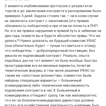
С момента опубликования протокола о результатах
торгов и до заключения контракта в распоряжении было
примерно 5 дней. Задача стояла так — ни в коем случае
не заключать контракт с заказчиком (это прямая
обязанность победителя) и при этом не попасть в РНП.
Но это же прямое нарушение и прямой путь в забвение на
два года, скажете вы и будете абсолютно правы. Что же
делать?! Нужно доказать на будущей комиссии УФАС
(она обязательно будет — лучше готовиться к этому),
что победитель — добропорядочный поставщик, без
умысла не подписавший контракт. Реально, опыта
подобных дел на тот момент не было вообще. Быстро
проштудировав все возможные варианты, почитав
тематические форумы, в том числе решения УФАС по
таким же «злостным уклонистам», совместно были
найдены следующие варианты — больничный
(командировка) либо техническая невозможность
подписания контракта в час Х. Больничный и
командировка отпадают сразу, так как маловероятно,
что из-за болезни/командировки директора должна
встать вся хозяйственная деятельность компании. Был