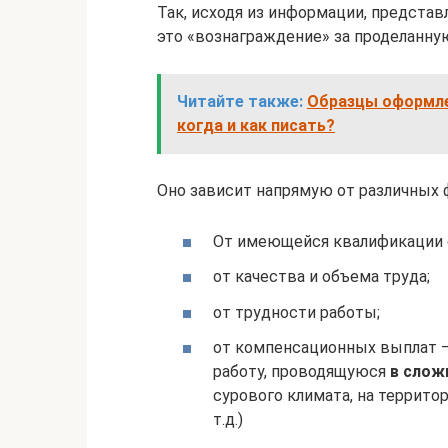
Так, исходя из информации, представ
это «вознаграждение» за проделанную
Читайте также:
Образцы оформле
когда и как писать?
Оно зависит напрямую от различных 
От имеющейся квалификации 
от качества и объема труда;
от трудности работы;
от компенсационных выплат –
работу, проводящуюся
в слож
сурового климата, на террито
т.д.)