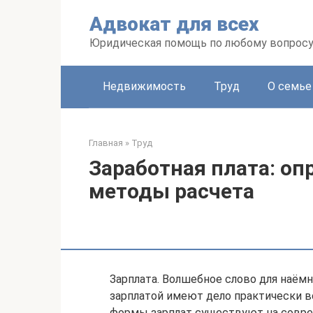
Перейти
Адвокат для всех
к
контенту
Юридическая помощь по любому вопрос
Недвижимость
Труд
О семье
Главная
»
Труд
Заработная плата: оп
методы расчета
Зарплата. Волшебное слово для наёмно
зарплатой имеют дело практически вс
формы зарплат существуют на совр