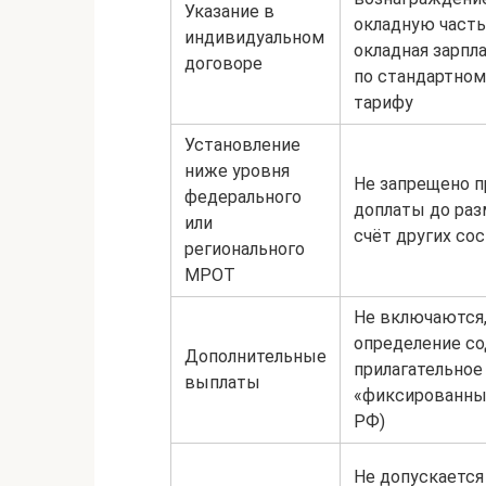
Указание в
окладную часть
индивидуальном
окладная зарпла
договоре
по стандартно
тарифу
Установление
ниже уровня
Не запрещено п
федерального
доплаты до ра
или
счёт других со
регионального
МРОТ
Не включаются,
определение с
Дополнительные
прилагательное
выплаты
«фиксированный
РФ)
Не допускается