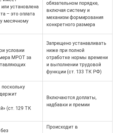
обязательном порядке,
 или установлена
включая систему и
та – это оплата
механизм формирования
му месячному
конкретного размера
Запрещено устанавливать
ри условии
ниже при полной
змера МРОТ за
отработке нормы времени
ставляющих
и выполнении трудовой
функции (ст. 133 ТК РФ)
 поскольку
одержит
Включаются доплаты,
надбавки и премии
» (ст. 129 ТК
Происходит в
 без