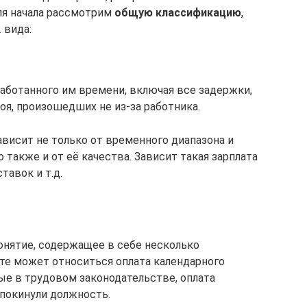
ля начала рассмотрим
общую классификацию
,
 вида:
аботанного им времени, включая все задержки,
оя, произошедших не из-за работника.
ависит не только от временного диапазона и
 также и от её качества. Зависит такая зарплата
тавок и т.д.
онятие, содержащее в себе несколько
ате может относиться оплата календарного
ые в трудовом законодательстве, оплата
 покинули должность.