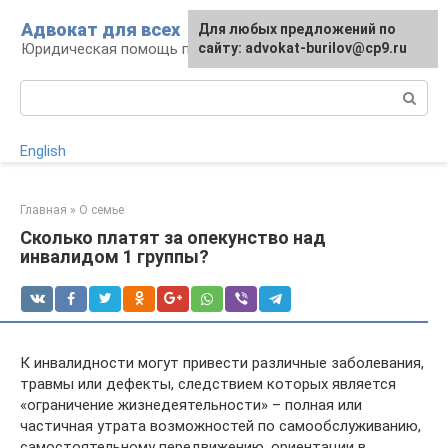
Перейти
Адвокат для всех
Для любых предложений по
к
Юридическая помощь по любому вопросу
сайту: advokat-burilov@cp9.ru
контенту
Поиск:
English
Главная
»
О семье
Сколько платят за опекунство над
инвалидом 1 группы?
К инвалидности могут привести различные заболевания,
травмы или дефекты, следствием которых является
«ограничение жизнедеятельности» – полная или
частичная утрата возможностей по самообслуживанию,
самостоятельному передвижению, ориентации в