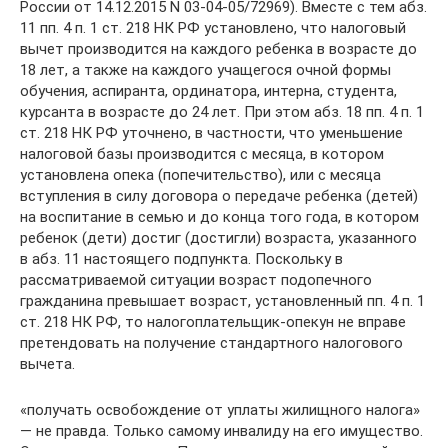
России от 14.12.2015 N 03-04-05/72969). Вместе с тем абз.
11 пп. 4 п. 1 ст. 218 НК РФ установлено, что налоговый
вычет производится на каждого ребенка в возрасте до
18 лет, а также на каждого учащегося очной формы
обучения, аспиранта, ординатора, интерна, студента,
курсанта в возрасте до 24 лет. При этом абз. 18 пп. 4 п. 1
ст. 218 НК РФ уточнено, в частности, что уменьшение
налоговой базы производится с месяца, в котором
установлена опека (попечительство), или с месяца
вступления в силу договора о передаче ребенка (детей)
на воспитание в семью и до конца того года, в котором
ребенок (дети) достиг (достигли) возраста, указанного
в абз. 11 настоящего подпункта. Поскольку в
рассматриваемой ситуации возраст подопечного
гражданина превышает возраст, установленный пп. 4 п. 1
ст. 218 НК РФ, то налогоплательщик-опекун не вправе
претендовать на получение стандартного налогового
вычета.
«получать освобождение от уплаты жилищного налога»
— не правда. Только самому инвалиду на его имущество.