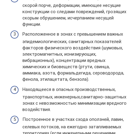
скорой порче, деформации, имеющее несущие
конструкции со следами повреждений, грозящих
скорым обрушением, исчерпанием несущей
функции.
Расположенное в зонах с превышением важных
эпидемиологических, санитарных показателей:
факторов физического воздействия (шумовых,
электромагнитных, ионизирующих,
вибрационных), концентрации вредных
химических и биовеществ (ртути, свинца,
аммиака, азота, формальдегида, сероводорода,
фенола, этилацетата, бензола).
Находящееся в опасных производственных,
транспортных, инженерных,санитарно-защитных
зонах с невозможностью минимизации вредного
воздействия.
Построенное в участках схода оползней, лавин,
селевых потоков, на ежегодно затапливаемых
территориях (если инженерными решениями