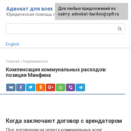
Перейти
Адвокат для всех
Для любых предложений по
к
Юридическая помощь по любому вопросу
сайту: advokat-burilov@cp9.ru
контенту
Поиск:
English
Главная
»
Недвижимость
Компенсация коммунальных расходов:
позиция Минфина
Когда заключают договор с арендатором
Под договором на оплату коммунальных услуг