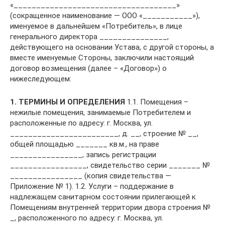
«____________________________________»
(сокращенное наименование — ООО «___________»),
именуемое в дальнейшем «Потребитель», в лице
генерального директора _______________,
действующего на основании Устава, с другой стороны, а
вместе именуемые Стороны, заключили настоящий
договор возмещения (далее – «Договор») о
нижеследующем:
1. ТЕРМИНЫ И ОПРЕДЕЛЕНИЯ
1.1. Помещения –
нежилые помещения, занимаемые Потребителем и
расположенные по адресу: г. Москва, ул.
________________________, д. __, строение № __,
общей площадью _______ кв.м., на праве
________________, запись регистрации
_________________, свидетельство серии _______ №
________________ (копия свидетельства —
Приложение № 1). 1.2. Услуги – поддержание в
надлежащем санитарном состоянии прилегающей к
Помещениям внутренней территории двора строения №
_, расположенного по адресу: г. Москва, ул.