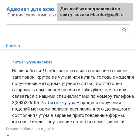
Перейти
Адвокат для всех
Для любых предложений по
к
Юридическая помощь по любому вопросу
сайту: advokat-burilov@cp9.ru
контенту
Поиск:
English
литьё чугуна на заказ
Наши работы. Чтобы заказать изготовление отливок,
заготовок, кругов из чугуна или купить готовые изделия
полученные методом чугунного литья, достаточно
отправить нам запрос на почту zakaz@mz-iset.ru или
связаться с нашими специалистами по номеру телефона
8(343)226-05-75.
Литьё чугуна
– процесс получения
изделий методом заливки расплавленного до жидкого
состояния чугуна в заранее приготовленные формы,
которые имеют внутренние полости геометрически...
Главная
»
Финансы и долги