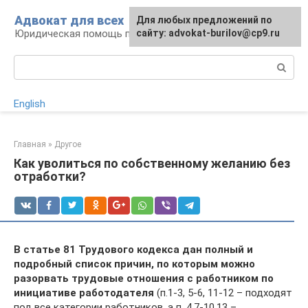
Перейти
Адвокат для всех
Для любых предложений по
к
Юридическая помощь по любому вопросу
сайту: advokat-burilov@cp9.ru
контенту
Поиск:
English
Главная
»
Другое
Как уволиться по собственному желанию без
отработки?
В статье 81 Трудового кодекса дан полный и
подробный список причин, по которым можно
разорвать трудовые отношения с работником по
инициативе работодателя
(п.1-3, 5-6, 11-12 – подходят
под все категории работников, а п. 4,7-10,13 –