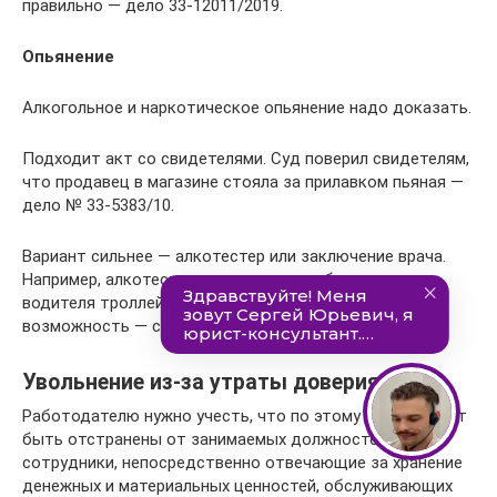
правильно — дело 33-12011/2019.
Опьянение
Алкогольное и наркотическое опьянение надо доказать.
Подходит акт со свидетелями. Суд поверил свидетелям,
что продавец в магазине стояла за прилавком пьяная —
дело № 33-5383/10.
Вариант сильнее — алкотестер или заключение врача.
Например, алкотестер помог в споре об увольнении
водителя троллейбуса — дело № 2-3639/2018. Есть
возможность — сделайте тест или позовите врача.
Увольнение из-за утраты доверия
Работодателю нужно учесть, что по этому пункту могут
быть отстранены от занимаемых должностей
сотрудники, непосредственно отвечающие за хранение
денежных и материальных ценностей, обслуживающих