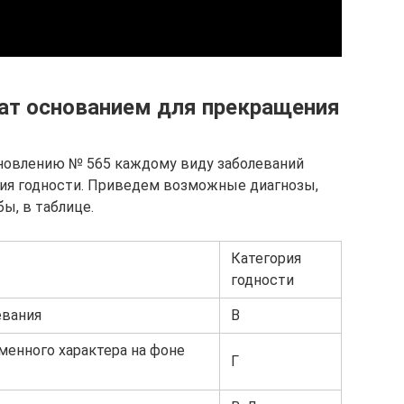
ат основанием для прекращения
новлению № 565 каждому виду заболеваний
рия годности. Приведем возможные диагнозы,
, в таблице.
Категория
годности
евания
В
енного характера на фоне
Г