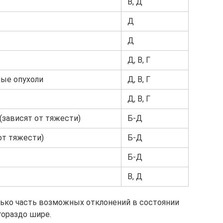
В, Д
Д
Д
Д, В, Г
ные опухоли
Д, В, Г
Д, В, Г
(зависят от тяжести)
Б-Д
от тяжести)
Б-Д
Б-Д
В, Д
ько часть возможных отклонений в состоянии
гораздо шире.