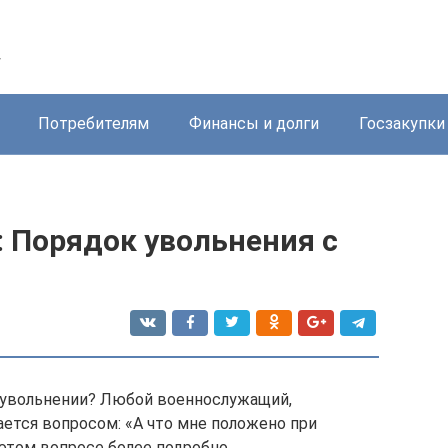
у
Потребителям
Финансы и долги
Госзакупки
: Порядок увольнения с
 увольнении? Любой военнослужащий,
ется вопросом: «А что мне положено при
этом вопросе более подробно.