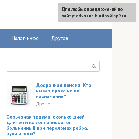
Для любых предложений по
English
сайту: advokat-burilov@cp9.ru
Налог-инфо
Другое
Поиск:
Досрочная пенсия. Кто
имеет право на ее
назначение?
Другое
Серьезная травма: сколько дней
длится и как оплачивается
больничный при переломах ребра,
руки и ноги?