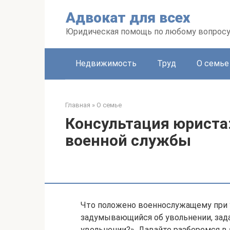
Перейти
Адвокат для всех
к
контенту
Юридическая помощь по любому вопрос
Недвижимость
Труд
О семье
Главная
»
О семье
Консультация юриста
военной службы
Что положено военнослужащему при
задумывающийся об увольнении, зада
увольнении?». Давайте разберемся в 