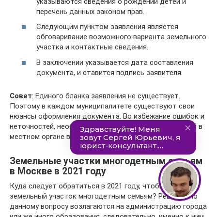
указываются сведения о рождении детей и
перечень данных законом прав.
Следующим пунктом заявления является
обговаривание возможного варианта земельного
участка и контактные сведения.
В заключении указывается дата составления
документа, и ставится подпись заявителя.
Совет
: Единого бланка заявления не существует.
Поэтому в каждом муниципалитете существуют свои
нюансы оформления документа. Во избежание ошибок и
неточностей, необходимо изучить образцы заявлений в
местном органе власти заранее.
Земельные участки многодетным семьям
в Москве в 2021 году
Куда следует обратиться в 2021 году, чтобы получить
земельный участок многодетным семьям? Решения по
данному вопросу возлагаются на администрацию города
или же иного образования, следовательно, именно к ним