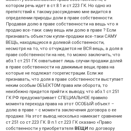
котором речь идет в ст.8.1 и ст.223 ГК. Но одно из
препятствий к такому рассуждению мне видится в
определении природы доли в праве собственности.
Продавая долю в праве собственности на вещь что я
продаю все-таки: саму вещь или долю в праве ? Если
признавать объектом купли-продажи все-таки САМУ
ВЕЩЬ, находящуюся в долевой собственности,
несмотря на то, что отчуждается не ВСЯ вещь, а доля в
праве собственности на нее, то можно заключить, что
абз.1 ст.251 ГК охватывает лишь случаи продажи долей
в праве собственности на движимые вещи, права на
которые не подлежат госрегистрации. Если же
признавать, что доля в праве собственности выступает
неким особым ОБЪЕКТОМ права или оборота, то
неизбежно придется прийти к выводу, что абз.1 ст.251
ГК РФ предусматривает СПЕЦИАЛЬНОЕ правило
момента перехода права на этот ОСОБЫЙ объект –
долю в праве – с момента заключения договора о ее
продаже. На этот вывод несколько намекает сравнение
ст.251 со ст.223 ГК. В п.1 ст.223 ГК сказано «Право
собственности у приобретателя
ВЕЩИ
по договору