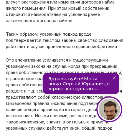
влечет расторжения или изменения договора найма
жилого помещения. При этом новый собственник
становится наймодателем на условиях ранее
заключенного договора найма».
Таким образом, указанный подход вроде
подтверждается текстом закона: свойство следования
работает в случае производного правоприобретения.
Это впечатление усиливается и существующими
указаниями закона на случаи, когда при прекращении
права собственности (в частности, в силу гибели вещи)
ограниченное право выживает и обременяет уже новое
право собственности (сохранение сервитута при
разделе и т.д. земельного участка). Подобные изъятия
представляют собой классическую иллюстрацию
Цицеронова правила «исключение подтверждает
наличие общего правила, из которого делается
исключение». Иными словами, раз законодатель делает
такое исключение, значит, в остальных, прямо не
указанных случаях, действует иной, общий, подход.