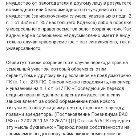
имущество от залогодателя к другому лицу в результате
возмездного или безвозмездного отчуждения этого
имущества (за исключением случаев, указанных в подп. 2
п. 1 ст.352 и ст. 357 настоящего Кодекса) либо в порядке
универсального правопреемства залог сохраняется». Как
видим, норма совершенно недвусмысленно имеет в виду
только случаи правопреемства – как сингулярного, так и
универсального.
Сервитут также сохраняется в случае перехода прав на
земельный участок, который обременен этим
сервитутом, к другому лицу, если иное не предусмотрено
ГК (п. 1 ст. 275 ГК). Список можно продолжить, например,
и указанием на п. 1 ст. 617 ГК: «Последующий переход
вещных прав на сданное в аренду имущество в силу
закона влечет за собой обременение прав нового
титульного владельца имущества, сданного в аренду,
правами арендатора» (Постановление Президиума ВАС
РФ от 22.02.2011 № 13262/10).[1] Статья 675 ГК передает
эту мысль буквально: «Переход права собственности на
занимаемое по договору найма жилое помещение не