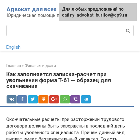
Перейти
Адвокат для всех
Для любых предложений по
к
Юридическая помощь по любому вопросу
сайту: advokat-burilov@cp9.ru
контенту
Поиск:
English
Главная
»
Финансы и долги
Как заполняется записка-расчет при
увольнении форма Т-61 — образец для
скачивания
Окончательные расчеты при расторжении трудового
договора должны быть завершены в последний день
работы уволенного специалиста. Причем данный вид
выплат имеет беззаявительный характер. То есть