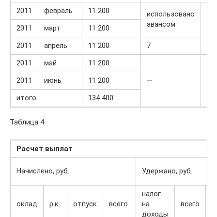
2011
февраль
11 200
использовано
не
авансом
ис
2011
март
11 200
2011
апрель
11 200
7
8
2011
май
11 200
2011
июнь
11 200
—
9
итого
134 400
Таблица 4
Расчет выплат
Начислено, руб.
Удержано, руб.
налог
з
оклад
р.к.
отпуск
всего
на
всего
о
доходы