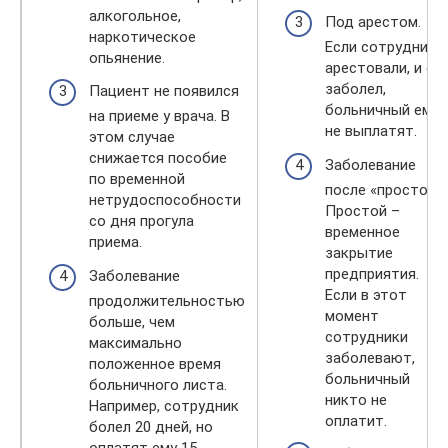
алкогольное,
Под арестом.
наркотическое
Если сотрудника
опьянение.
арестовали, и он
заболел,
Пациент не появился
больничный ему
на приеме у врача. В
не выплатят.
этом случае
снижается пособие
Заболевание
по временной
после «простоя».
нетрудоспособности
Простой –
со дня прогула
временное
приема.
закрытие
предприятия.
Заболевание
Если в этот
продолжительностью
момент
больше, чем
сотрудники
максимально
заболевают,
положенное время
больничный
больничного листа.
никто не
Например, сотрудник
оплатит.
болел 20 дней, но
оплатят ему 15.