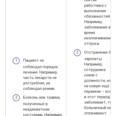
снятие
работника с
выполнения
обязанностей.
Например,
заболевание во
время
неоплачиваемого
отпуска.
Отстранение без
зарплаты.
Пациент не
Например,
соблюдал порядок
сотрудника
лечения. Например,
сняли с
часть лекарств не
должности, но
употреблял, не
на новую ещё не
соблюдал режим.
перевели – если
в этот период он
Болезнь или травма,
заболевает, то
полученные в
больничный не
неадекватном
оплачивают.
состоянии. Например,