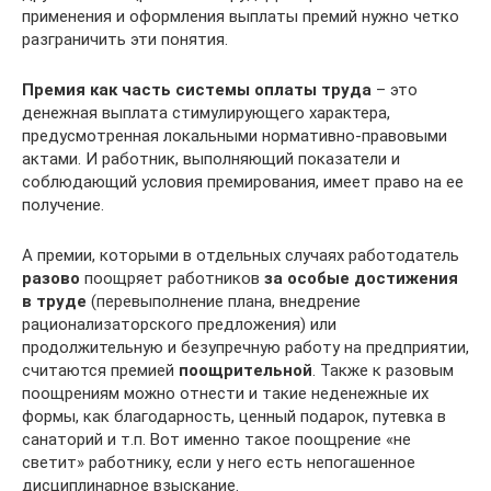
применения и оформления выплаты премий нужно четко
разграничить эти понятия.
Премия как часть системы оплаты труда
– это
денежная выплата стимулирующего характера,
предусмотренная локальными нормативно-правовыми
актами. И работник, выполняющий показатели и
соблюдающий условия премирования, имеет право на ее
получение.
А премии, которыми в отдельных случаях работодатель
разово
поощряет работников
за особые достижения
в труде
(перевыполнение плана, внедрение
рационализаторского предложения) или
продолжительную и безупречную работу на предприятии,
считаются премией
поощрительной
. Также к разовым
поощрениям можно отнести и такие неденежные их
формы, как благодарность, ценный подарок, путевка в
санаторий и т.п. Вот именно такое поощрение «не
светит» работнику, если у него есть непогашенное
дисциплинарное взыскание.