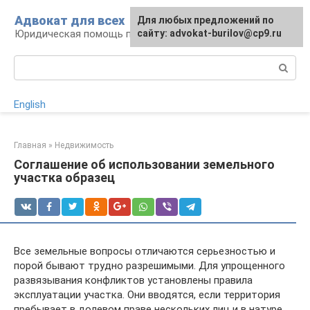
Перейти
Адвокат для всех
Для любых предложений по
к
Юридическая помощь по любому вопросу
сайту: advokat-burilov@cp9.ru
контенту
Поиск:
English
Главная
»
Недвижимость
Соглашение об использовании земельного
участка образец
Все земельные вопросы отличаются серьезностью и
порой бывают трудно разрешимыми. Для упрощенного
развязывания конфликтов установлены правила
эксплуатации участка. Они вводятся, если территория
пребывает в долевом праве нескольких лиц и в натуре