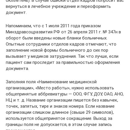
бюллетень). В случае ошибки отдел кадров попросит вас
вернуться в лечебное учреждение и переоформить
документ.
Напоминаем, что с 1 июля 2011 года приказом
Минздравсоцразвития РФ от 26 апреля 2011 г. № 347н в
оборот были введены новые бланки больничных.
Опытные сотрудники отделов кадров отмечают, что
заполнение новой формы больничного до сих пор
вызывает у медиков затруднения. Так что лучше, если
пациент сам проследит за правильностью оформления
документа.
Заполняя поля «Наименование медицинской
организации», «Место работы», нужно использовать
общепринятые аббревиатуры — ООО, ФГУ, ДОУ, ОАО, АНО,
НЦ и т. д. Название организации пишется без кавычек,
точек, запятых, тире и знаков номера. Если название
организации слишком длинное (свыше 29 символов),
используется общепринятое сокращение. Выход за
границы поля не допускается, в этом случае запись