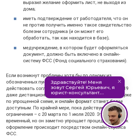
выразил желание оформить лист, не выходя из
дома;
иметь подтверждение от работодателя, что он
не против получить именно такое свидетельство
болезни сотрудника (и он может его
обработать, так как находится в базе);
медучреждение, в котором будет оформляться
документ, должно быть включено в онлайн-
систему ФСС (Фонд социального страхования).
Если возникнут проблемы хотя бы по одному из
обозначенных пунктов, человек вынужден будет
действовать согласно старой схеме. Но из-за COVID-19
даже дистанционный документ может оформляться уже
по упрощенной схеме, и онлайн формат станет более
доступным. По крайней мере, пока действуют
ограничения – с 20 марта по 1 июля 2020. Этот порядок
временный, но он заметно упрощает процедуру, так как
оформление происходит посредством онлайн-сервиса
ФСС.