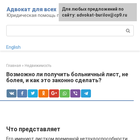
Перейти
Адвокат для всех
Для любых предложений по
к
Юридическая помощь по любому вопросу
сайту: advokat-burilov@cp9.ru
контенту
Поиск:
English
Главная
»
Недвижимость
Возможно ли получить больничный лист, не
болея, и как это законно сделать?
Что представляет
Его именуют листком временной нетрудоспособности.