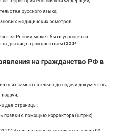
 на территории Российской Федерации;
тельстве русского языка;
лановых медицинских осмотров.
анства России может быть упрощен на
ов для лиц с гражданством СССР.
заявления на гражданство РФ в
вать их самостоятельно до подачи документов;
 подачи;
на две страницы;
ть правки с помощью корректора (штрих).
2.2014 года по виду на жительство серии 03