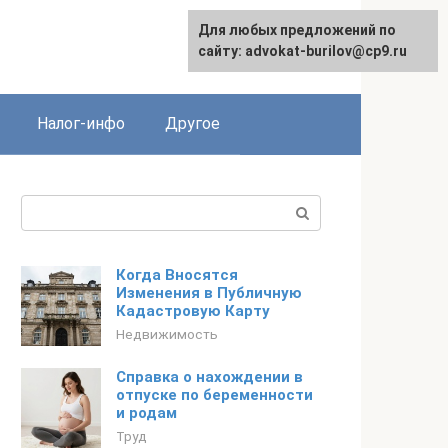
Для любых предложений по
English
сайту: advokat-burilov@cp9.ru
Налог-инфо
Другое
Поиск:
Когда Вносятся
Изменения в Публичную
Кадастровую Карту
Недвижимость
Справка о нахождении в
отпуске по беременности
и родам
Труд