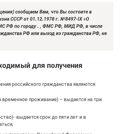
ения) сообщаем Вам, что Вы состоите в
она СССР от 01.12.1978 г. №8497-IX «О
С РФ по городу . , ФМС РФ, МИД РФ, в числе
жданства РФ или выход из гражданства РФ, не
ходимый для получения
ения российского гражданства являются:
а временное проживание) – выдается на три
ство)- выдается срок до пяти лет и в
ться;