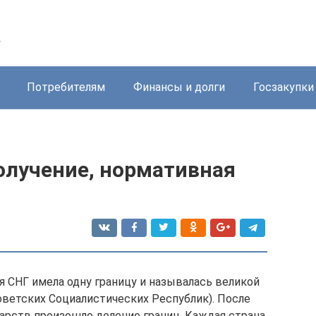
у
Потребителям
Финансы и долги
Госзакупки
олучение, нормативная
я СНГ имела одну границу и называлась великой
ветских Социалистических Республик). После
арств произошло деление границ. Каждая страна