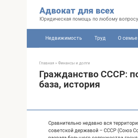
Перейти
Адвокат для всех
к
контенту
Юридическая помощь по любому вопрос
Недвижимость
Труд
О семье
Главная
»
Финансы и долги
Гражданство СССР: п
база, история
Сравнительно недавно вся территори
советской державой – СССР (Союз Со
развала большого содружества госуд