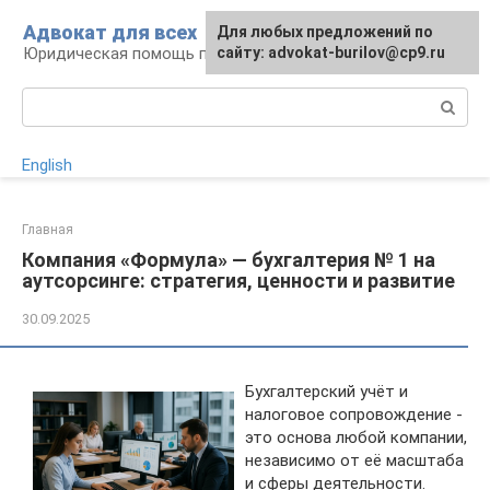
Перейти
Адвокат для всех
Для любых предложений по
к
Юридическая помощь по любому вопросу
сайту: advokat-burilov@cp9.ru
контенту
Поиск:
English
Главная
Компания «Формула» — бухгалтерия № 1 на
аутсорсинге: стратегия, ценности и развитие
30.09.2025
Бухгалтерский учёт и
налоговое сопровождение -
это основа любой компании,
независимо от её масштаба
и сферы деятельности.