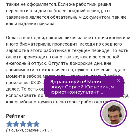
также не оформляется. Если же работник решил
перенести эти дни на более поздний период, то
заявление является обязательным документом, так же
как и издание приказа.
Оплата всех дней, накопившихся за счёт сдачи крови или
иного биоматериала, происходит, исходя из среднего
заработка этого работника в текущем периоде. То есть
оплата происходит точно так же, как и за основной
ежегодный отпуск. Отгулять донорские дни, вне
зависимости от их количества, нужно в течение года с
момента забора материала. Например, первый забор
произошёл 08.02.2017 года, следующий — 05.04.17 и так
далее. То есть один выходной день он должен был
использовать до 08.02.2018 года, а не до 31.12.2017 года,
как ошибочно думают некоторые работодатели.
Рейтинг
(
1
оценка, среднее
5
из
5
)