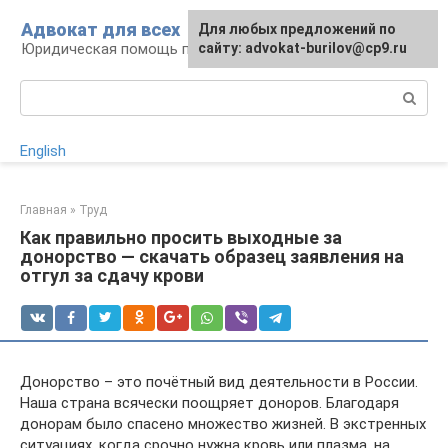
Перейти
Адвокат для всех
Для любых предложений по
к
Юридическая помощь по любому вопросу
сайту: advokat-burilov@cp9.ru
контенту
Поиск:
English
Главная
»
Труд
Как правильно просить выходные за
донорство — скачать образец заявления на
отгул за сдачу крови
Донорство – это почётный вид деятельности в России.
Наша страна всячески поощряет доноров. Благодаря
донорам было спасено множество жизней. В экстренных
ситуациях, когда срочно нужна кровь или плазма, на