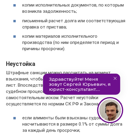
копии исполнительных документов, по которым
возникла задолженность;
письменный расчет долга или соответствующая
справка от пристава;
копии материалов исполнительного
производства (по ним определяется период и
причины просрочки).
Неустойка
Штрафные санкции можно рассчитать на момент
взыскания, чтобы получить единый исполнительный
лист. Впоследствии можно увеличить сумму пени в
судебном процессе, либо обратиться в суд с
самостоятельным иском. Расчет неустойки
осуществляется по нормам СК РФ и Закона № 229-ФЗ:
если алименты были взысканы судом, пени
насчитываются в размере 0.1% от суммы долга
за каждый день просрочки;