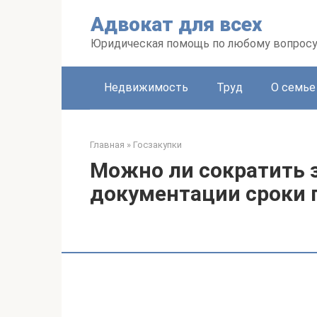
Перейти
Адвокат для всех
к
контенту
Юридическая помощь по любому вопрос
Недвижимость
Труд
О семье
Главная
»
Госзакупки
Можно ли сократить 
документации сроки 