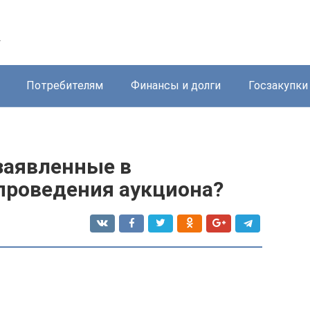
у
Потребителям
Финансы и долги
Госзакупки
заявленные в
проведения аукциона?