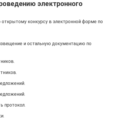
проведению электронного
о открытому конкурсу в электронной форме по
извещение и остальную документацию по
тников.
стников.
редложений.
редложений.
ь протокол.
и.